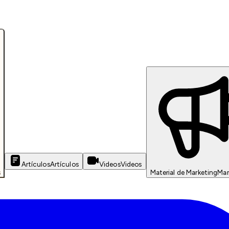
Artículos
Artículos
Videos
Videos
s
Material de Marketing
Mar