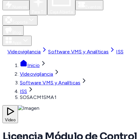
Nuevos
Eventos
Para Ti
Caja Abierta
Soporte
Blog
Apps
Videovigilancia
Software VMS y Analíticas
ISS
Inicio
Videovigilancia
Software VMS y Analíticas
ISS
SOSACM1SMA1
Video
Licencia Módulo de Control