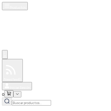
Productos
0
Especiales
Newsfeed
0
Iniciar Sesión
0