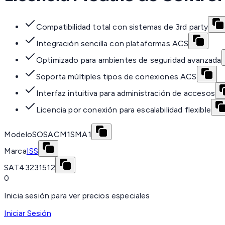
Compatibilidad total con sistemas de 3rd party
Integración sencilla con plataformas ACS
Optimizado para ambientes de seguridad avanzada
Soporta múltiples tipos de conexiones ACS
Interfaz intuitiva para administración de accesos
Licencia por conexión para escalabilidad flexible
Modelo
SOSACM1SMA1
Marca
ISS
SAT
43231512
0
Inicia sesión para ver precios especiales
Iniciar Sesión