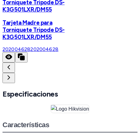
Torniquete Tripode DS-
K3G501LXR/DM55
Tarjeta Madre para
Torniquete Tripode DS-
K3G501LXR/DM55
202004628
202004628
Especificaciones
Características