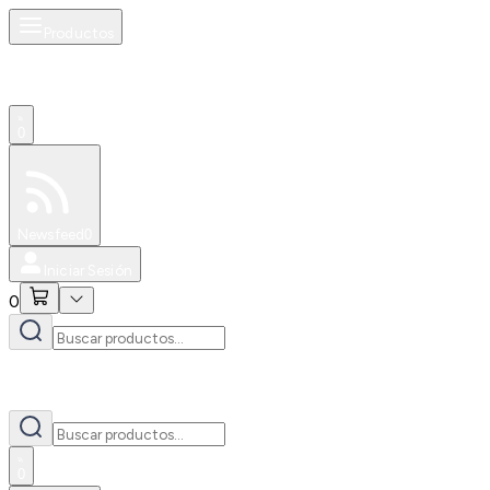
Productos
0
Especiales
Newsfeed
0
Iniciar Sesión
0
0