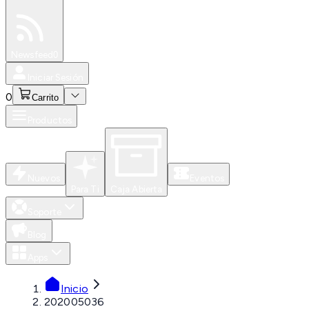
Especiales
Newsfeed
0
Iniciar Sesión
0
Carrito
Productos
Nuevos
Eventos
Para Ti
Caja Abierta
Soporte
Blog
Apps
Inicio
202005036