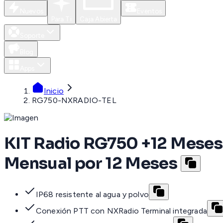
Nuevos
Eventos
Para Ti
Caja Abierta
Soporte
Blog
Apps
Inicio
RG750-NXRADIO-TEL
KIT Radio RG750 +12 Mese
Mensual por 12 Meses
IP68 resistente al agua y polvo
Conexión PTT con NXRadio Terminal integrada