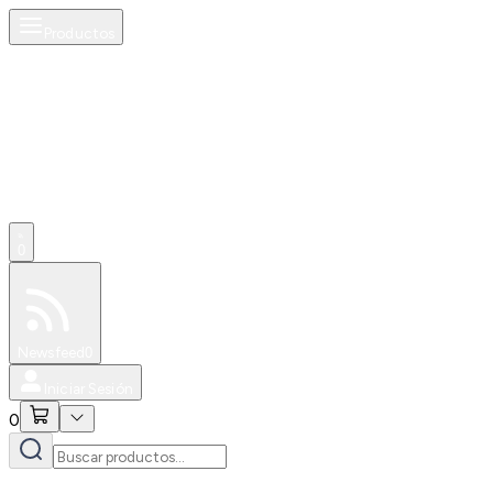
Productos
0
Especiales
Newsfeed
0
Iniciar Sesión
0