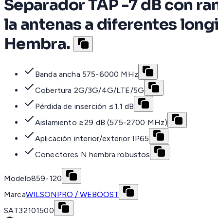
Separador TAP -7 dB con ra
la antenas a diferentes lon
Hembra.
Banda ancha 575-6000 MHz
Cobertura 2G/3G/4G/LTE/5G
Pérdida de inserción ≤1.1 dB
Aislamiento ≥29 dB (575-2700 MHz)
Aplicación interior/exterior IP65
Conectores N hembra robustos
Modelo
859-120
Marca
WILSONPRO / WEBOOST
SAT
32101500