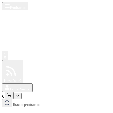
Productos
0
Especiales
Newsfeed
0
Iniciar Sesión
0