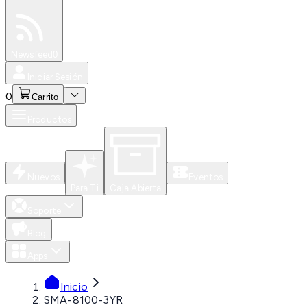
Especiales
Newsfeed
0
Iniciar Sesión
0
Carrito
Productos
Nuevos
Eventos
Para Ti
Caja Abierta
Soporte
Blog
Apps
Inicio
SMA-8100-3YR