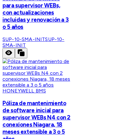
para supervisor WEBs,
con actualizaciones
incluidas y renovación a 3
o 5 años
SUP-10-SMA-INIT
SUP-10-
SMA-INIT
HONEYWELL BMS
Póliza de mantenimiento
de software inicial para
supervisor WEBs N4 con 2
conexiones Niagara, 18
meses extensible a 3 o 5
años