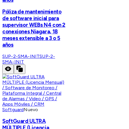
Póliza de mantenimiento
de software inicial para
supervisor WEBs N4 con 2
conexiones Niagara, 18
meses extensible a 3 o 5
años
SUP-2-SMA-INIT
SUP-2-
SMA-INIT
Softguard
Nuevo
SoftGuard ULTRA
MÚLTIPLE (Licencia