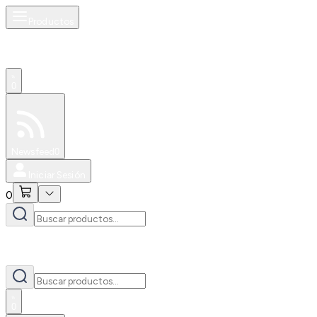
Productos
0
Especiales
Newsfeed
0
Iniciar Sesión
0
0