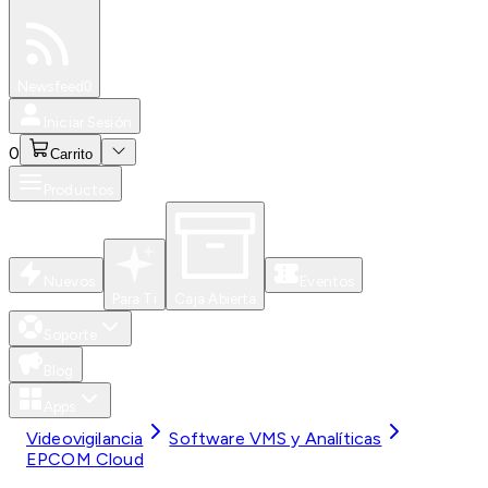
Especiales
Newsfeed
0
Iniciar Sesión
0
Carrito
Productos
Nuevos
Eventos
Para Ti
Caja Abierta
Soporte
Blog
Apps
Videovigilancia
Software VMS y Analíticas
EPCOM Cloud