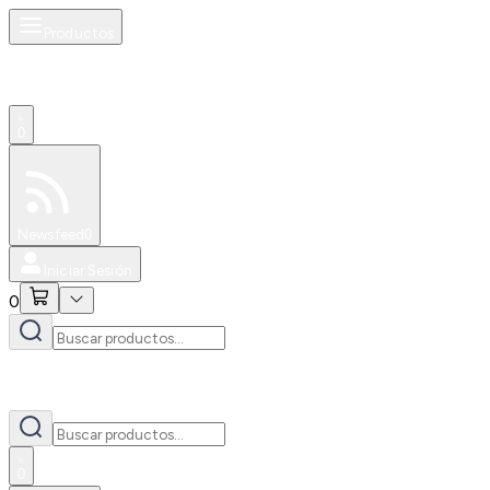
Productos
0
Especiales
Newsfeed
0
Iniciar Sesión
0
0