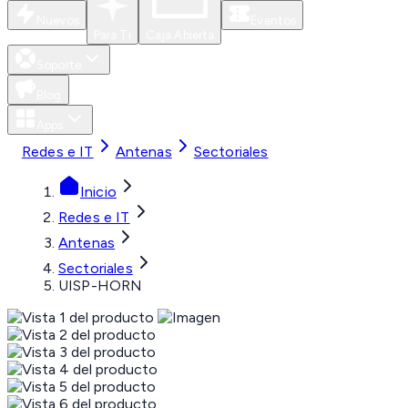
Nuevos
Eventos
Para Ti
Caja Abierta
Soporte
Blog
Apps
Redes e IT
Antenas
Sectoriales
Inicio
Redes e IT
Antenas
Sectoriales
UISP-HORN