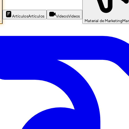
Artículos
Artículos
Videos
Videos
s
Material de Marketing
Mar