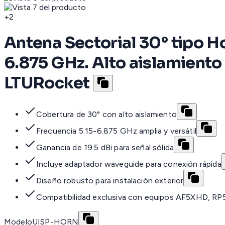
+
2
Antena Sectorial 30° tipo Ho
6.875 GHz. Alto aislamient
LTURocket
Cobertura de 30° con alto aislamiento
Frecuencia 5.15-6.875 GHz amplia y versátil
Ganancia de 19.5 dBi para señal sólida
Incluye adaptador waveguide para conexión rápida
Diseño robusto para instalación exterior
Compatibilidad exclusiva con equipos AF5XHD, R
Modelo
UISP-HORN