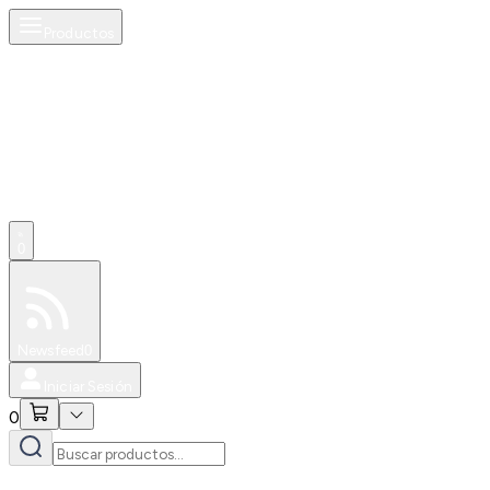
Productos
0
Especiales
Newsfeed
0
Iniciar Sesión
0