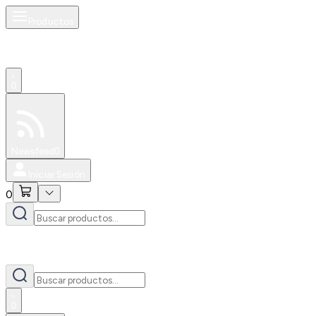
Productos
0
Especiales
Newsfeed
0
Iniciar Sesión
0
0