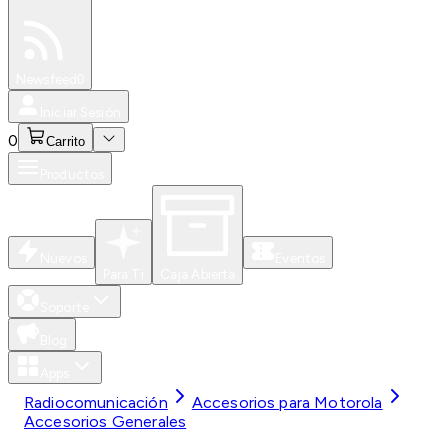
Especiales
Newsfeed
0
Iniciar Sesión
0
Carrito
Productos
Nuevos
Eventos
Para Ti
Caja Abierta
Soporte
Blog
Apps
Radiocomunicación
Accesorios para Motorola
Accesorios Generales