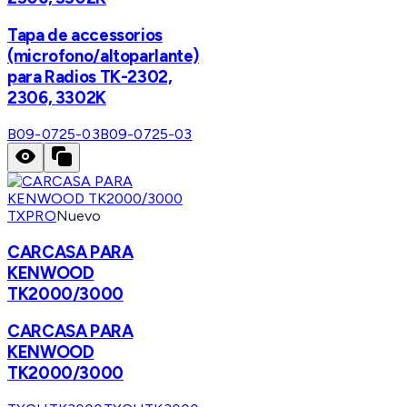
Tapa de accessorios
(microfono/altoparlante)
para Radios TK-2302,
2306, 3302K
B09-0725-03
B09-0725-03
TXPRO
Nuevo
CARCASA PARA
KENWOOD
TK2000/3000
CARCASA PARA
KENWOOD
TK2000/3000