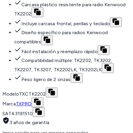
Carcasa plástico resistente para radio Kenwood
TK2202
Incluye carcasa frontal, perillas y teclado
Diseño específico para radios Kenwood
compatibles
Fácil instalación y reemplazo rápido
Compatibilidad múltiple: TK2202, TK3202,
TK2207, TK3207, TK2202LK, TK3202LK
Peso ligero de 2 onzas
Modelo
TXCTK2202
Marca
TXPRO
SAT
43191510
3 años de garantía
Inicia sesión para ver precios especiales