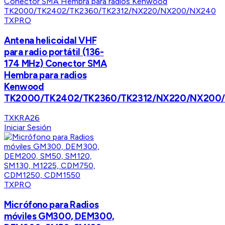
TXPRO
Antena helicoidal VHF
para radio portátil (136-
174 MHz) Conector SMA
Hembra para radios
Kenwood
TK2000/TK2402/TK2360/TK2312/NX220/NX200
TXKRA26
Iniciar Sesión
TXPRO
Micrófono para Radios
móviles GM300, DEM300,