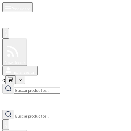
Productos
0
Especiales
Newsfeed
0
Iniciar Sesión
0
0