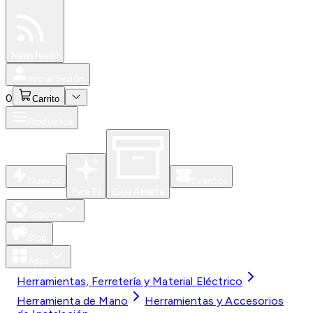
Especiales
Newsfeed
0
Iniciar Sesión
0
Carrito
Productos
Nuevos
Eventos
Para Ti
Caja Abierta
Soporte
Blog
Apps
Herramientas, Ferretería y Material Eléctrico
Herramienta de Mano
Herramientas y Accesorios