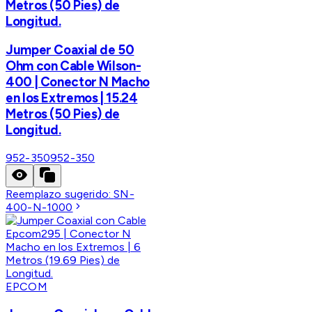
Metros (50 Pies) de
Longitud.
Jumper Coaxial de 50
Ohm con Cable Wilson-
400 | Conector N Macho
en los Extremos | 15.24
Metros (50 Pies) de
Longitud.
952-350
952-350
Reemplazo sugerido:
SN-
400-N-1000
EPCOM