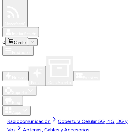
Especiales
Newsfeed
0
Iniciar Sesión
0
Carrito
Productos
Nuevos
Eventos
Para Ti
Caja Abierta
Soporte
Blog
Apps
Radiocomunicación
Cobertura Celular 5G, 4G, 3G y
Voz
Antenas, Cables y Accesorios