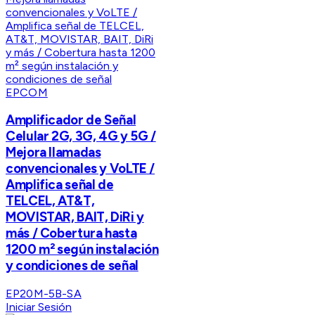
EPCOM
Amplificador de Señal
Celular 2G, 3G, 4G y 5G /
Mejora llamadas
convencionales y VoLTE /
Amplifica señal de
TELCEL, AT&T,
MOVISTAR, BAIT, DiRi y
más / Cobertura hasta
1200 m² según instalación
y condiciones de señal
EP20M-5B-SA
Iniciar Sesión