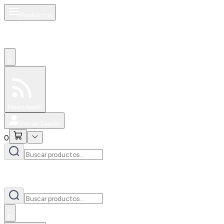
Productos
0
Especiales
Newsfeed
0
Iniciar Sesión
0
0