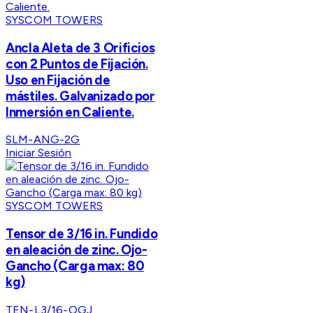
SYSCOM TOWERS
Ancla Aleta de 3 Orificios
con 2 Puntos de Fijación.
Uso en Fijación de
mástiles. Galvanizado por
Inmersión en Caliente.
SLM-ANG-2G
Iniciar Sesión
SYSCOM TOWERS
Tensor de 3/16 in. Fundido
en aleación de zinc. Ojo-
Gancho (Carga max: 80
kg)
TEN-L3/16-OGJ