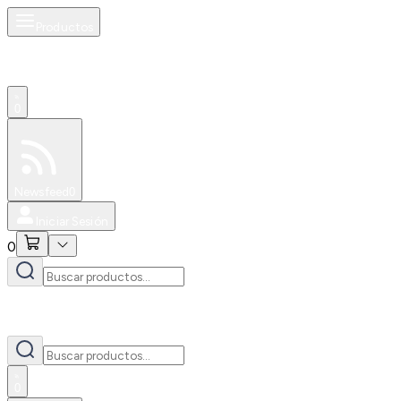
Productos
0
Especiales
Newsfeed
0
Iniciar Sesión
0
0