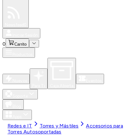
Especiales
Newsfeed
0
Iniciar Sesión
0
Carrito
Productos
Nuevos
Eventos
Para Ti
Caja Abierta
Soporte
Blog
Apps
Redes e IT
Torres y Mástiles
Accesorios para
Torres Autosoportadas