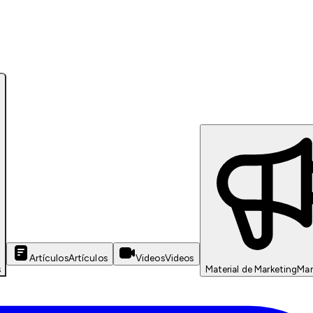
Artículos
Artículos
Videos
Videos
s
Material de Marketing
Mar