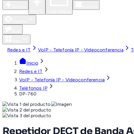
Nuevos
Eventos
Para Ti
Caja Abierta
Soporte
Blog
Apps
Redes e IT
VoIP - Telefonía IP - Videoconferencia
T
Inicio
Redes e IT
VoIP - Telefonía IP - Videoconferencia
Teléfonos IP
DP-760
Repetidor DECT de Banda A