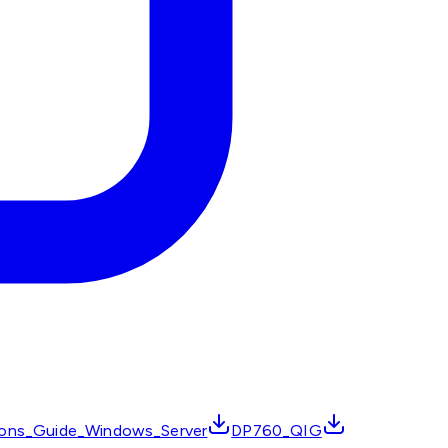
ons_Guide_Windows_Server
DP760_QIG