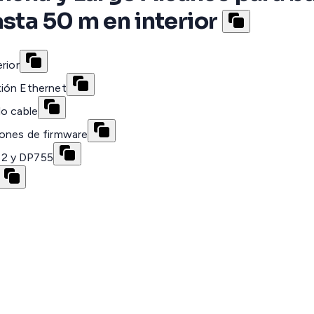
sta 50 m en interior
rior
xión Ethernet
lo cable
iones de firmware
52 y DP755