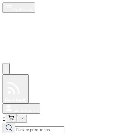
Productos
0
Especiales
Newsfeed
0
Iniciar Sesión
0