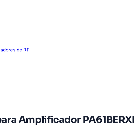
cadores de RF
para Amplificador PA61BERX