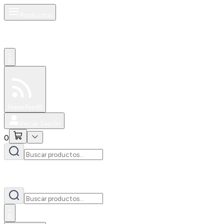
Productos
0
Especiales
Newsfeed
0
Iniciar Sesión
0
0