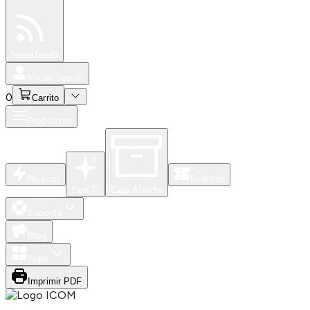
Especiales
Newsfeed
0
Iniciar Sesión
0
Carrito
Productos
Nuevos
Eventos
Para Ti
Caja Abierta
Soporte
Blog
Apps
Imprimir PDF