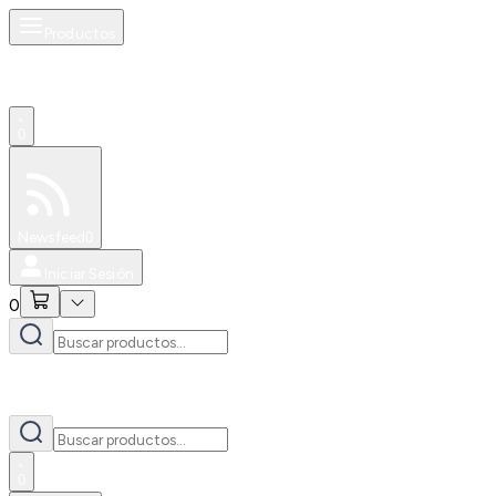
Productos
0
Especiales
Newsfeed
0
Iniciar Sesión
0
0