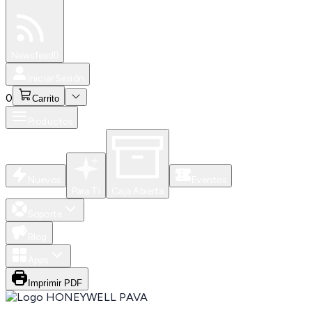
Especiales
Newsfeed
0
Iniciar Sesión
0
Carrito
Productos
Nuevos
Eventos
Para Ti
Caja Abierta
Soporte
Blog
Apps
Imprimir PDF