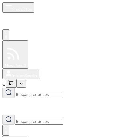
Productos
0
Especiales
Newsfeed
0
Iniciar Sesión
0
0