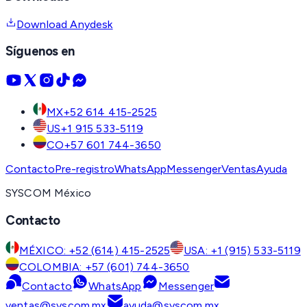
Download Anydesk
Síguenos en
MX
+52 614 415-2525
US
+1 915 533-5119
CO
+57 601 744-3650
Contacto
Pre-registro
WhatsApp
Messenger
Ventas
Ayuda
SYSCOM México
Contacto
MÉXICO: +52 (614) 415-2525
USA: +1 (915) 533-5119
COLOMBIA: +57 (601) 744-3650
Contacto
WhatsApp
Messenger
ventas@syscom.mx
ayuda@syscom.mx