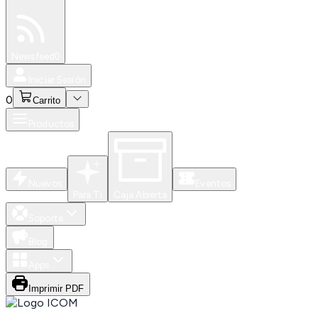
Especiales
Newsfeed
0
Iniciar Sesión
0
Carrito
Productos
Nuevos
Eventos
Para Ti
Caja Abierta
Soporte
Blog
Apps
Imprimir PDF