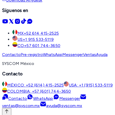
Download Anydesk
Síguenos en
MX
+52 614 415-2525
US
+1 915 533-5119
CO
+57 601 744-3650
Contacto
Pre-registro
WhatsApp
Messenger
Ventas
Ayuda
SYSCOM México
Contacto
MÉXICO: +52 (614) 415-2525
USA: +1 (915) 533-5119
COLOMBIA: +57 (601) 744-3650
Contacto
WhatsApp
Messenger
ventas@syscom.mx
ayuda@syscom.mx