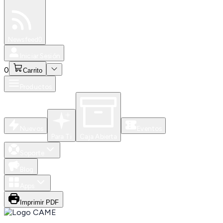
Especiales
Newsfeed
0
Iniciar Sesión
0
Carrito
Productos
Nuevos
Eventos
Para Ti
Caja Abierta
Soporte
Blog
Apps
Imprimir PDF