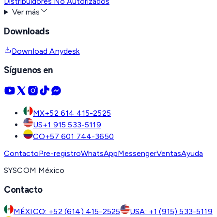
Distribuidores No Autorizados
Ver más
Downloads
Download Anydesk
Síguenos en
MX
+52 614 415-2525
US
+1 915 533-5119
CO
+57 601 744-3650
Contacto
Pre-registro
WhatsApp
Messenger
Ventas
Ayuda
SYSCOM México
Contacto
MÉXICO: +52 (614) 415-2525
USA: +1 (915) 533-5119