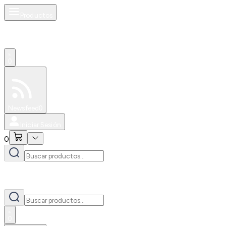
Productos
0
Especiales
Newsfeed
0
Iniciar Sesión
0
0