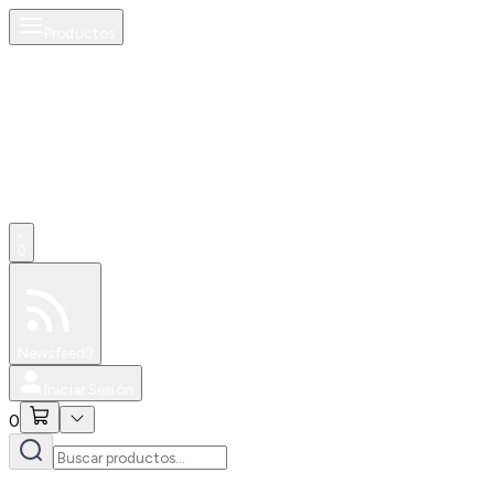
Productos
0
Especiales
Newsfeed
0
Iniciar Sesión
0