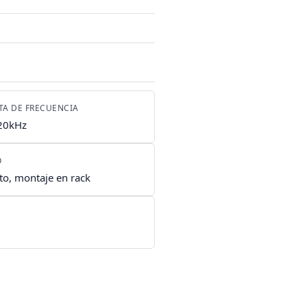
TA DE FRECUENCIA
20kHz
O
o, montaje en rack