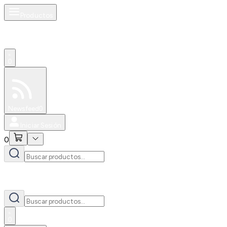
Productos
0
Especiales
Newsfeed
0
Iniciar Sesión
0
0