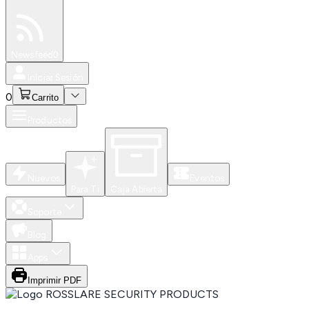
Especiales
Newsfeed
0
Iniciar Sesión
0
Carrito
Productos
Nuevos
Eventos
Para Ti
Caja Abierta
Soporte
Blog
Apps
Imprimir PDF