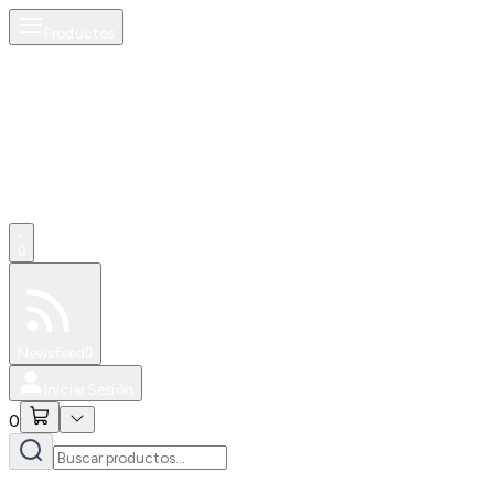
Productos
0
Especiales
Newsfeed
0
Iniciar Sesión
0