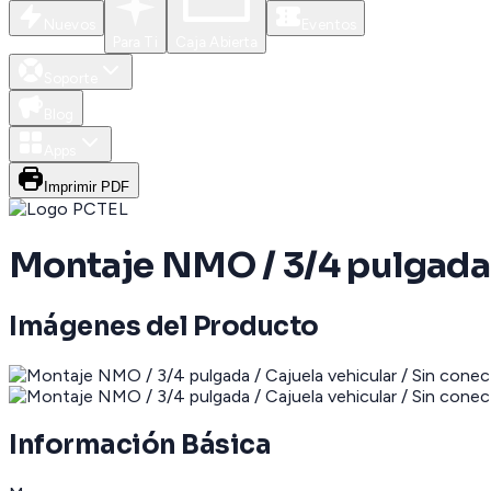
Nuevos
Eventos
Para Ti
Caja Abierta
Soporte
Blog
Apps
Imprimir PDF
Montaje NMO / 3/4 pulgada /
Imágenes del Producto
Información Básica