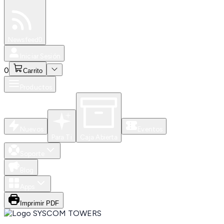
Especiales
Newsfeed
0
Iniciar Sesión
0
Carrito
Productos
Nuevos
Eventos
Para Ti
Caja Abierta
Soporte
Blog
Apps
Imprimir PDF