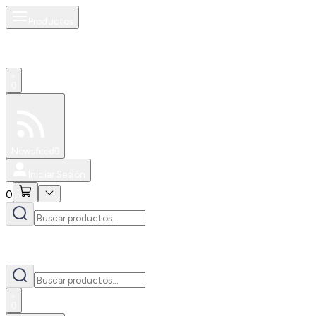
Productos
0
Especiales
Newsfeed
0
Iniciar Sesión
0
0