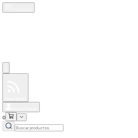
Productos
0
Especiales
Newsfeed
0
Iniciar Sesión
0