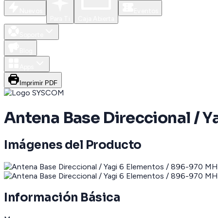
Nuevos
Eventos
Para Ti
Caja Abierta
Soporte
Blog
Apps
Imprimir PDF
Antena Base Direccional / Y
Imágenes del Producto
Información Básica