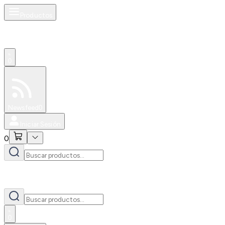
Productos
0
Especiales
Newsfeed
0
Iniciar Sesión
0
0