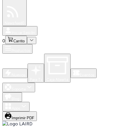
Especiales
Newsfeed
0
Iniciar Sesión
0
Carrito
Productos
Nuevos
Eventos
Para Ti
Caja Abierta
Soporte
Blog
Apps
Imprimir PDF