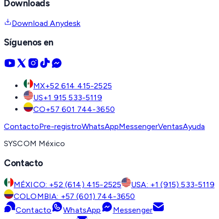
Downloads
Download Anydesk
Síguenos en
MX
+52 614 415-2525
US
+1 915 533-5119
CO
+57 601 744-3650
Contacto
Pre-registro
WhatsApp
Messenger
Ventas
Ayuda
SYSCOM México
Contacto
MÉXICO: +52 (614) 415-2525
USA: +1 (915) 533-5119
COLOMBIA: +57 (601) 744-3650
Contacto
WhatsApp
Messenger