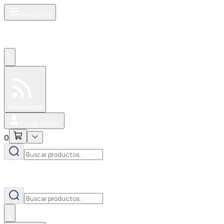
Productos
0
Especiales
Newsfeed
0
Iniciar Sesión
0
0