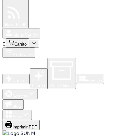
Especiales
Newsfeed
0
Iniciar Sesión
0
Carrito
Productos
Nuevos
Eventos
Para Ti
Caja Abierta
Soporte
Blog
Apps
Imprimir PDF