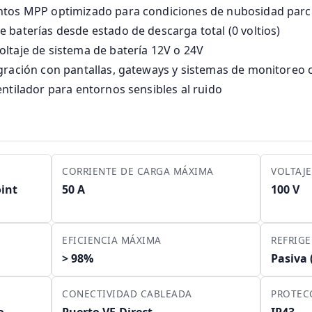
ntos MPP optimizado para condiciones de nubosidad parci
 baterías desde estado de descarga total (0 voltios)
ltaje de sistema de batería 12V o 24V
egración con pantallas, gateways y sistemas de monitoreo
entilador para entornos sensibles al ruido
CORRIENTE DE CARGA MÁXIMA
VOLTAJ
int
50 A
100 V
EFICIENCIA MÁXIMA
REFRIG
> 98%
Pasiva 
CONECTIVIDAD CABLEADA
PROTEC
o
Puerto VE.Direct
IP43