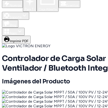
Nuevos
Eventos
Para Ti
Caja Abierta
Soporte
Blog
Apps
Imprimir PDF
Controlador de Carga Solar 
Ventilador / Bluetooth Inte
Imágenes del Producto