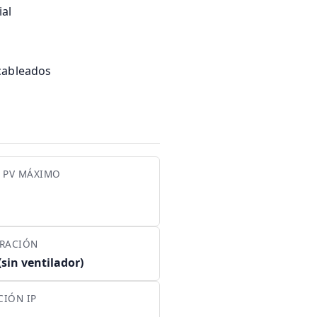
al
 cableados
E PV MÁXIMO
ERACIÓN
(sin ventilador)
CIÓN IP