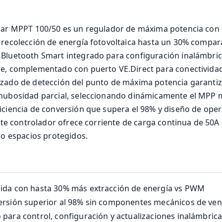
olar MPPT 100/50 es un regulador de máxima potencia con
a recolección de energía fotovoltaica hasta un 30% comp
 Bluetooth Smart integrado para configuración inalámbric
re, complementado con puerto VE.Direct para conectividad
nzado de detección del punto de máxima potencia garanti
 nubosidad parcial, seleccionando dinámicamente el MPP m
ficiencia de conversión que supera el 98% y diseño de op
este controlador ofrece corriente de carga continua de 50A 
s o espacios protegidos.
pida con hasta 30% más extracción de energía vs PWM
ersión superior al 98% sin componentes mecánicos de vent
para control, configuración y actualizaciones inalámbric