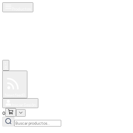
Productos
0
Especiales
Newsfeed
0
Iniciar Sesión
0