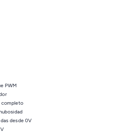
que PWM
ador
o completo
 nubosidad
adas desde 0V
4V