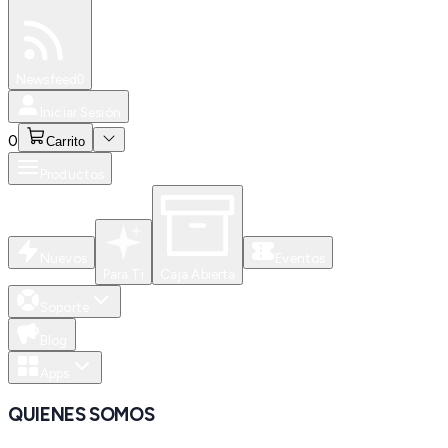
Especiales
Newsfeed
0
Iniciar Sesión
0
Carrito
Productos
Nuevos
Eventos
Para Ti
Caja Abierta
Soporte
Blog
Apps
QUIENES SOMOS