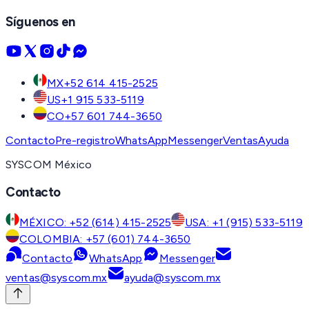
Síguenos en
MX
+52 614 415-2525
US
+1 915 533-5119
CO
+57 601 744-3650
Contacto
Pre-registro
WhatsApp
Messenger
Ventas
Ayuda
SYSCOM México
Contacto
MÉXICO: +52 (614) 415-2525
USA: +1 (915) 533-5119
COLOMBIA: +57 (601) 744-3650
Contacto
WhatsApp
Messenger
ventas@syscom.mx
ayuda@syscom.mx