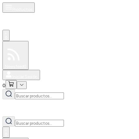
Productos
0
Especiales
Newsfeed
0
Iniciar Sesión
0
0