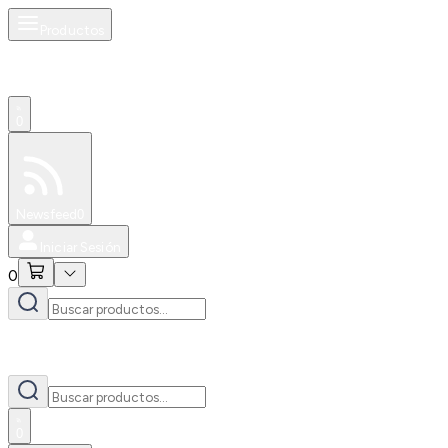
Productos
0
Especiales
Newsfeed
0
Iniciar Sesión
0
0