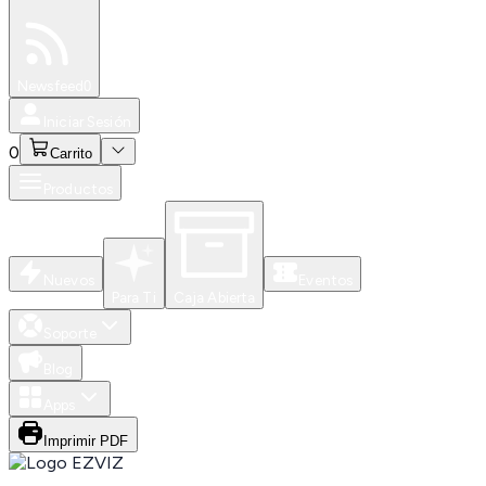
Especiales
Newsfeed
0
Iniciar Sesión
0
Carrito
Productos
Nuevos
Eventos
Para Ti
Caja Abierta
Soporte
Blog
Apps
Imprimir PDF