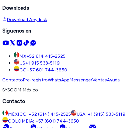
Downloads
Download Anydesk
Síguenos en
MX
+52 614 415-2525
US
+1 915 533-5119
CO
+57 601 744-3650
Contacto
Pre-registro
WhatsApp
Messenger
Ventas
Ayuda
SYSCOM México
Contacto
MÉXICO: +52 (614) 415-2525
USA: +1 (915) 533-5119
COLOMBIA: +57 (601) 744-3650