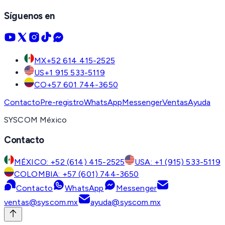
Síguenos en
MX
+52 614 415-2525
US
+1 915 533-5119
CO
+57 601 744-3650
Contacto
Pre-registro
WhatsApp
Messenger
Ventas
Ayuda
SYSCOM México
Contacto
MÉXICO: +52 (614) 415-2525
USA: +1 (915) 533-5119
COLOMBIA: +57 (601) 744-3650
Contacto
WhatsApp
Messenger
ventas@syscom.mx
ayuda@syscom.mx