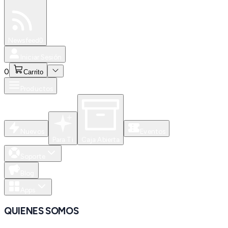
Especiales
Newsfeed
0
Iniciar Sesión
0
Carrito
Productos
Nuevos
Eventos
Para Ti
Caja Abierta
Soporte
Blog
Apps
QUIENES SOMOS