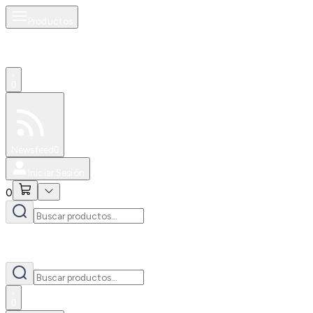
Productos
0
Especiales
Newsfeed
0
Iniciar Sesión
0
0