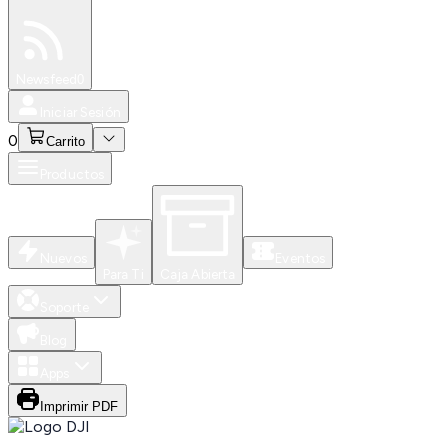
Especiales
Newsfeed
0
Iniciar Sesión
0
Carrito
Productos
Nuevos
Eventos
Para Ti
Caja Abierta
Soporte
Blog
Apps
Imprimir PDF