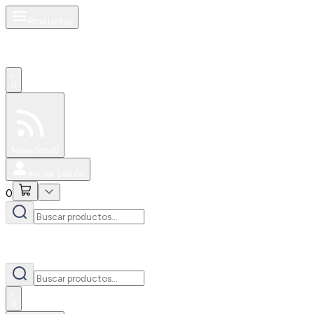
Productos
0
Especiales
Newsfeed
0
Iniciar Sesión
0
0