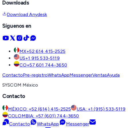
Downloads
Download Anydesk
Síguenos en
MX
+52 614 415-2525
US
+1 915 533-5119
CO
+57 601 744-3650
Contacto
Pre-registro
WhatsApp
Messenger
Ventas
Ayuda
SYSCOM México
Contacto
MÉXICO: +52 (614) 415-2525
USA: +1 (915) 533-5119
COLOMBIA: +57 (601) 744-3650
Contacto
WhatsApp
Messenger