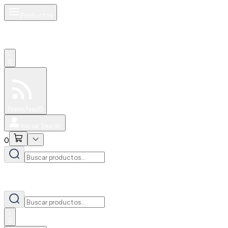
Productos
0
Especiales
Newsfeed
0
Iniciar Sesión
0
0