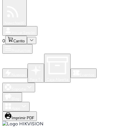
Especiales
Newsfeed
0
Iniciar Sesión
0
Carrito
Productos
Nuevos
Eventos
Para Ti
Caja Abierta
Soporte
Blog
Apps
Imprimir PDF