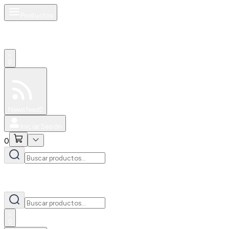
Productos
0
Especiales
Newsfeed
0
Iniciar Sesión
0
0