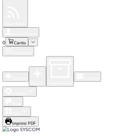
Especiales
Newsfeed
0
Iniciar Sesión
0
Carrito
Productos
Nuevos
Eventos
Para Ti
Caja Abierta
Soporte
Blog
Apps
Imprimir PDF