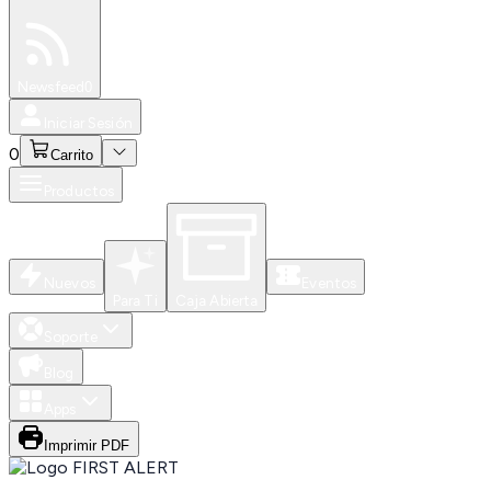
Especiales
Newsfeed
0
Iniciar Sesión
0
Carrito
Productos
Nuevos
Eventos
Para Ti
Caja Abierta
Soporte
Blog
Apps
Imprimir PDF