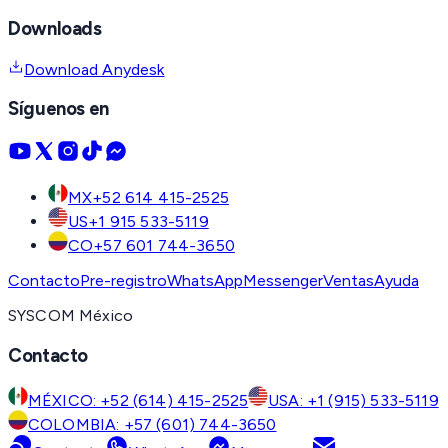
Downloads
Download Anydesk
Síguenos en
MX
+52 614 415-2525
US
+1 915 533-5119
CO
+57 601 744-3650
Contacto
Pre-registro
WhatsApp
Messenger
Ventas
Ayuda
SYSCOM México
Contacto
MÉXICO: +52 (614) 415-2525
USA: +1 (915) 533-5119
COLOMBIA: +57 (601) 744-3650