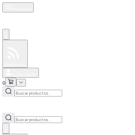
Productos
0
Especiales
Newsfeed
0
Iniciar Sesión
0
0