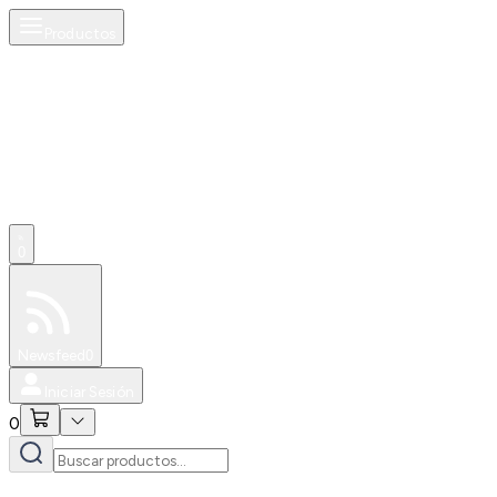
Productos
0
Especiales
Newsfeed
0
Iniciar Sesión
0