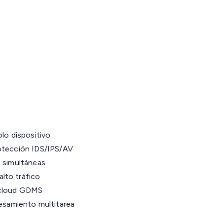
lo dispositivo
rotección IDS/IPS/AV
s simultáneas
lto tráfico
 cloud GDMS
samiento multitarea