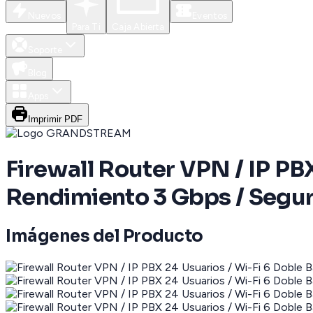
Nuevos
Eventos
Para Ti
Caja Abierta
Soporte
Blog
Apps
Imprimir PDF
Firewall Router VPN / IP PBX
Rendimiento 3 Gbps / Segur
Imágenes del Producto