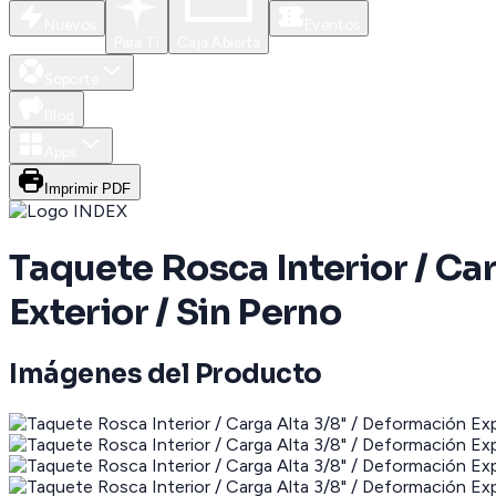
Nuevos
Eventos
Para Ti
Caja Abierta
Soporte
Blog
Apps
Imprimir PDF
Taquete Rosca Interior / Car
Exterior / Sin Perno
Imágenes del Producto