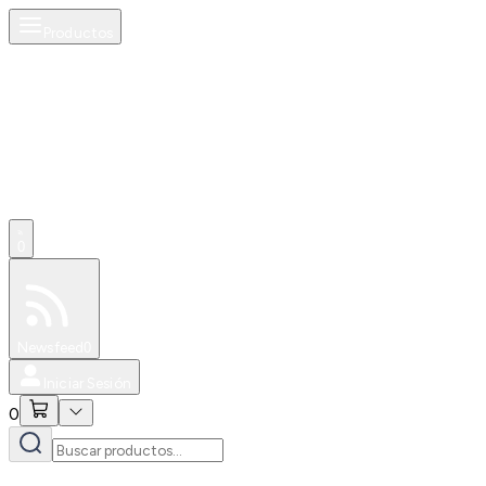
Productos
0
Especiales
Newsfeed
0
Iniciar Sesión
0