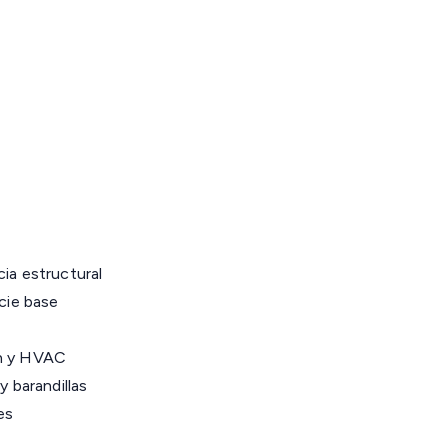
ia estructural
icie base
ón y HVAC
y barandillas
es