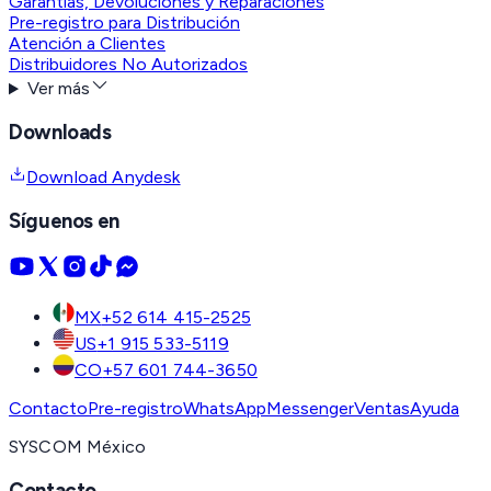
Garantías, Devoluciones y Reparaciones
Pre-registro para Distribución
Atención a Clientes
Distribuidores No Autorizados
Ver más
Downloads
Download Anydesk
Síguenos en
MX
+52 614 415-2525
US
+1 915 533-5119
CO
+57 601 744-3650
Contacto
Pre-registro
WhatsApp
Messenger
Ventas
Ayuda
SYSCOM México
Contacto