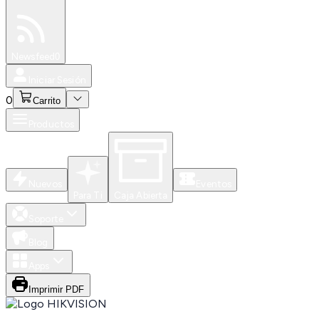
Especiales
Newsfeed
0
Iniciar Sesión
0
Carrito
Productos
Nuevos
Eventos
Para Ti
Caja Abierta
Soporte
Blog
Apps
Imprimir PDF