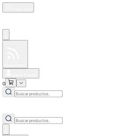
Productos
0
Especiales
Newsfeed
0
Iniciar Sesión
0
0