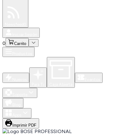
Especiales
Newsfeed
0
Iniciar Sesión
0
Carrito
Productos
Nuevos
Eventos
Para Ti
Caja Abierta
Soporte
Blog
Apps
Imprimir PDF