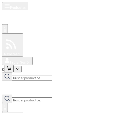
Productos
0
Especiales
Newsfeed
0
Iniciar Sesión
0
0