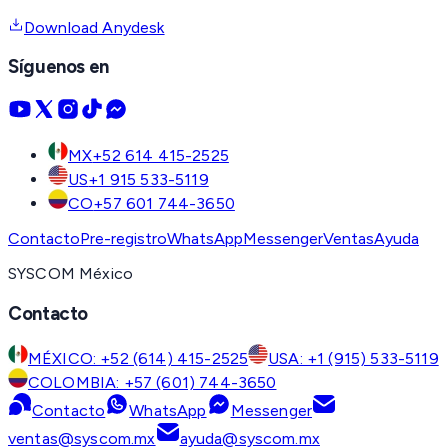
Download Anydesk
Síguenos en
MX
+52 614 415-2525
US
+1 915 533-5119
CO
+57 601 744-3650
Contacto
Pre-registro
WhatsApp
Messenger
Ventas
Ayuda
SYSCOM México
Contacto
MÉXICO: +52 (614) 415-2525
USA: +1 (915) 533-5119
COLOMBIA: +57 (601) 744-3650
Contacto
WhatsApp
Messenger
ventas@syscom.mx
ayuda@syscom.mx