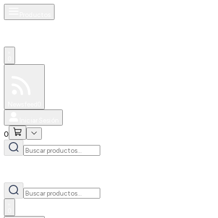
Productos
0
Especiales
Newsfeed
0
Iniciar Sesión
0
0