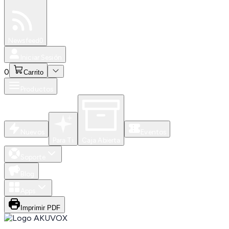
Especiales
Newsfeed
0
Iniciar Sesión
0
Carrito
Productos
Nuevos
Eventos
Para Ti
Caja Abierta
Soporte
Blog
Apps
Imprimir PDF