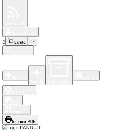
Especiales
Newsfeed
0
Iniciar Sesión
0
Carrito
Productos
Nuevos
Eventos
Para Ti
Caja Abierta
Soporte
Blog
Apps
Imprimir PDF