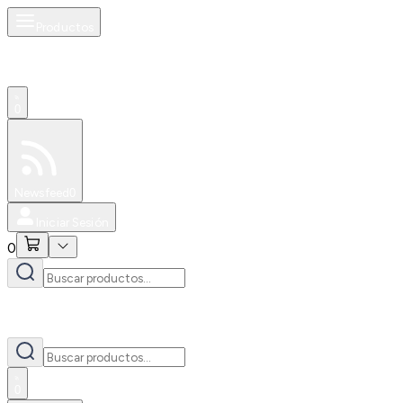
Productos
0
Especiales
Newsfeed
0
Iniciar Sesión
0
0