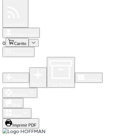
Especiales
Newsfeed
0
Iniciar Sesión
0
Carrito
Productos
Nuevos
Eventos
Para Ti
Caja Abierta
Soporte
Blog
Apps
Imprimir PDF