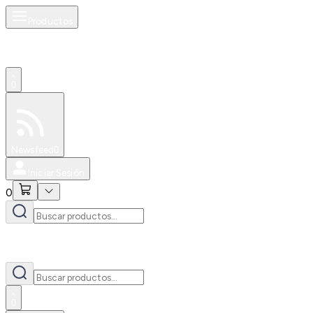
Productos
0
Especiales
Newsfeed
0
Iniciar Sesión
0
0