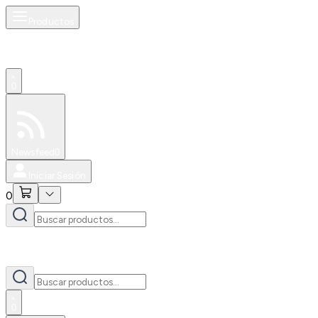
Productos
0
Especiales
Newsfeed
0
Iniciar Sesión
0
0