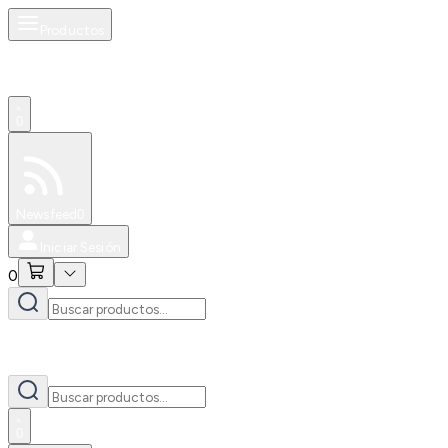
Productos
0
Especiales
Newsfeed
0
Iniciar Sesión
0
0