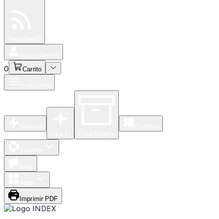
Especiales
Newsfeed
0
Iniciar Sesión
0
Carrito
Productos
Nuevos
Eventos
Para Ti
Caja Abierta
Soporte
Blog
Apps
Imprimir PDF