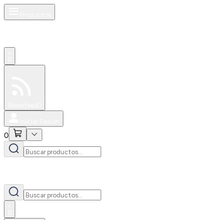
Productos
0
Especiales
Newsfeed
0
Iniciar Sesión
0
0