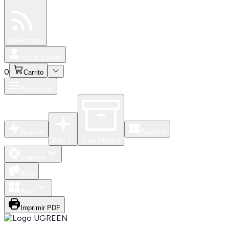
Especiales
Newsfeed
0
Iniciar Sesión
0
Carrito
Productos
Nuevos
Eventos
Para Ti
Caja Abierta
Soporte
Blog
Apps
Imprimir PDF