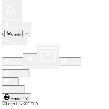
Especiales
Newsfeed
0
Iniciar Sesión
0
Carrito
Productos
Nuevos
Eventos
Para Ti
Caja Abierta
Soporte
Blog
Apps
Imprimir PDF