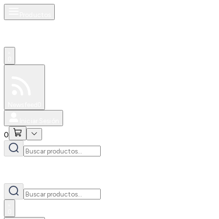
Productos
0
Especiales
Newsfeed
0
Iniciar Sesión
0
0