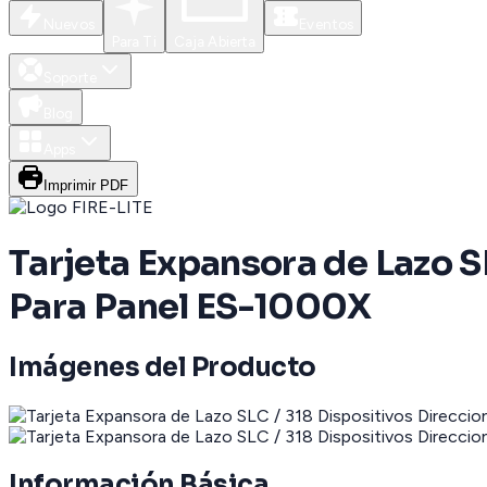
Nuevos
Eventos
Para Ti
Caja Abierta
Soporte
Blog
Apps
Imprimir PDF
Tarjeta Expansora de Lazo SL
Para Panel ES-1000X
Imágenes del Producto
Información Básica