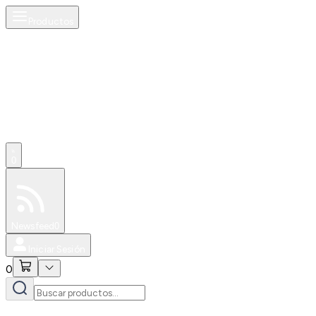
Productos
0
Especiales
Newsfeed
0
Iniciar Sesión
0