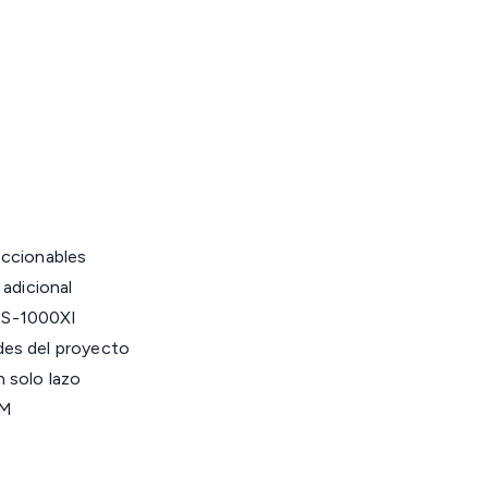
eccionables
 adicional
ES-1000XI
des del proyecto
 solo lazo
OM