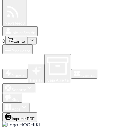
Especiales
Newsfeed
0
Iniciar Sesión
0
Carrito
Productos
Nuevos
Eventos
Para Ti
Caja Abierta
Soporte
Blog
Apps
Imprimir PDF