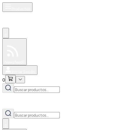
Productos
0
Especiales
Newsfeed
0
Iniciar Sesión
0
0