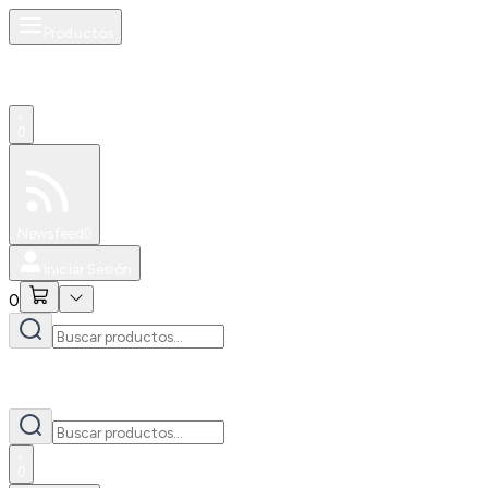
Productos
0
Especiales
Newsfeed
0
Iniciar Sesión
0
0