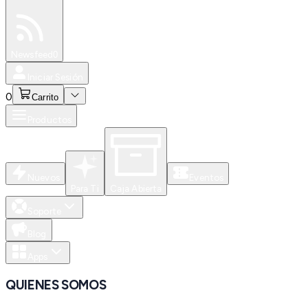
Especiales
Newsfeed
0
Iniciar Sesión
0
Carrito
Productos
Nuevos
Eventos
Para Ti
Caja Abierta
Soporte
Blog
Apps
QUIENES SOMOS