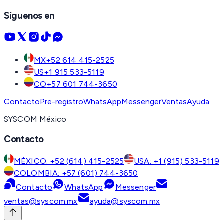
Síguenos en
MX
+52 614 415-2525
US
+1 915 533-5119
CO
+57 601 744-3650
Contacto
Pre-registro
WhatsApp
Messenger
Ventas
Ayuda
SYSCOM México
Contacto
MÉXICO: +52 (614) 415-2525
USA: +1 (915) 533-5119
COLOMBIA: +57 (601) 744-3650
Contacto
WhatsApp
Messenger
ventas@syscom.mx
ayuda@syscom.mx