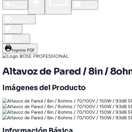
Nuevos
Eventos
Para Ti
Caja Abierta
Soporte
Blog
Apps
Imprimir PDF
Altavoz de Pared / 8in / 8o
Imágenes del Producto
Información Básica