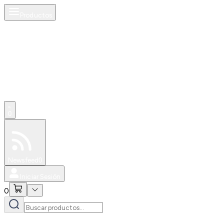
Productos
0
Especiales
Newsfeed
0
Iniciar Sesión
0