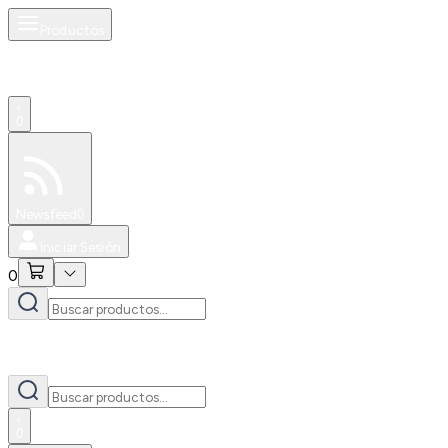
Productos
0
Especiales
Newsfeed
0
Iniciar Sesión
0
0