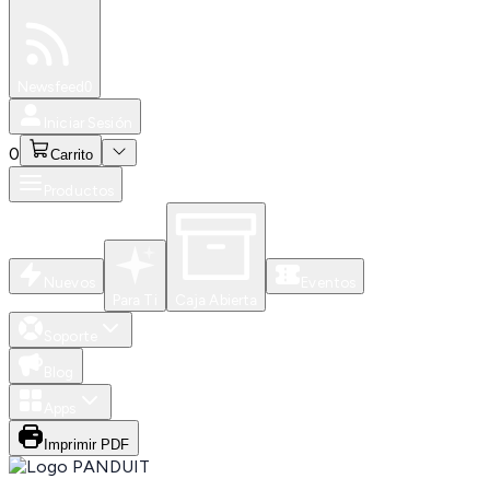
Especiales
Newsfeed
0
Iniciar Sesión
0
Carrito
Productos
Nuevos
Eventos
Para Ti
Caja Abierta
Soporte
Blog
Apps
Imprimir PDF