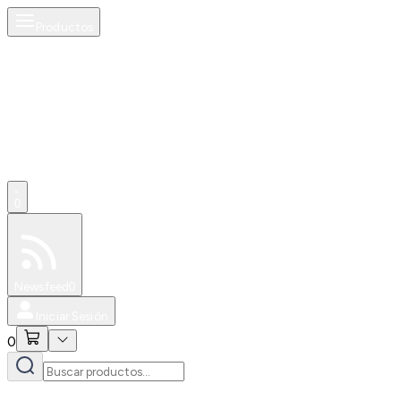
Productos
0
Especiales
Newsfeed
0
Iniciar Sesión
0